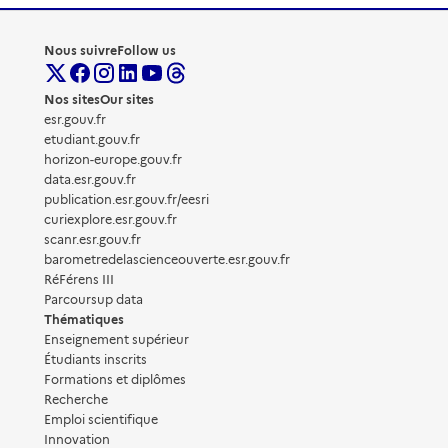
Nous suivre
Follow us
Nos sites
Our sites
esr.gouv.fr
etudiant.gouv.fr
horizon-europe.gouv.fr
data.esr.gouv.fr
publication.esr.gouv.fr/eesri
curiexplore.esr.gouv.fr
scanr.esr.gouv.fr
barometredelascienceouverte.esr.gouv.fr
RéFérens III
Parcoursup data
Thématiques
Enseignement supérieur
Étudiants inscrits
Formations et diplômes
Recherche
Emploi scientifique
Innovation