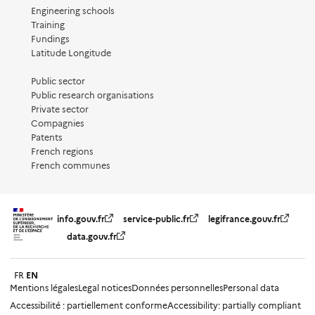
Engineering schools
Training
Fundings
Latitude Longitude
Public sector
Public research organisations
Private sector
Compagnies
Patents
French regions
French communes
info.gouv.fr
service-public.fr
legifrance.gouv.fr
data.gouv.fr
FR
EN
Mentions légales
Legal notices
Données personnelles
Personal data
Accessibilité : partiellement conforme
Accessibility: partially compliant