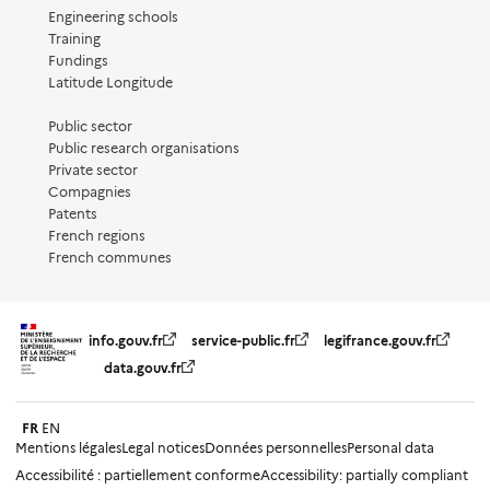
Engineering schools
Training
Fundings
Latitude Longitude
Public sector
Public research organisations
Private sector
Compagnies
Patents
French regions
French communes
info.gouv.fr
service-public.fr
legifrance.gouv.fr
data.gouv.fr
FR
EN
Mentions légales
Legal notices
Données personnelles
Personal data
Accessibilité : partiellement conforme
Accessibility: partially compliant