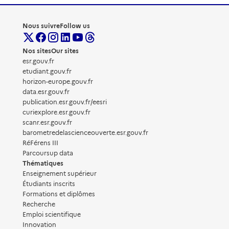
Nous suivre
Follow us
Nos sites
Our sites
esr.gouv.fr
etudiant.gouv.fr
horizon-europe.gouv.fr
data.esr.gouv.fr
publication.esr.gouv.fr/eesri
curiexplore.esr.gouv.fr
scanr.esr.gouv.fr
barometredelascienceouverte.esr.gouv.fr
RéFérens III
Parcoursup data
Thématiques
Enseignement supérieur
Étudiants inscrits
Formations et diplômes
Recherche
Emploi scientifique
Innovation